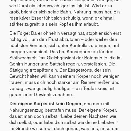
wie Durst ein lebenswichtiger Instinkt ist. Wird er zu
groß, bricht er sich seine Bahn. Nahrung muss her. Ein
restriktiver Esser fühlt sich schuldig, wenn er einmal
stärker zugreift, als sein Kopf es ihm erlaubt.
Die Folge: Da er ohnehin versagt hat, stopft er sich erst
richtig voll, um den Frust abzutöten – oder weil er den
nächsten Versuch, sich unter Kontrolle zu bringen, auf
morgen verschiebt. Das hat Konsequenzen für den
Stoffwechsel: Das Gleichgewicht der Botenstoffe, die im
Gehirn Hunger und Sattheit regeln, verstellt sich. Die
Sättigung tritt später ein. Der Essgestörte, der sein
Gewicht halten will, kann seinem Körper noch weniger
trauen, muss sich noch stärker am Riemen reißen und
versagt zwangsläufig häufiger – ein Teufelskreis mit
garantierter Gewichtszunahme.
, den man mit
Der eigene Körper ist kein Gegner
Nahrungsentzug bestrafen muss. Der eigene Körper,
das ist man doch selbst. "Liebe deinen Nächsten wie
dich selbst, oder liebe dich selbst wie deine Liebsten!"
Im Grunde wissen wir doch genau, was uns, unserem