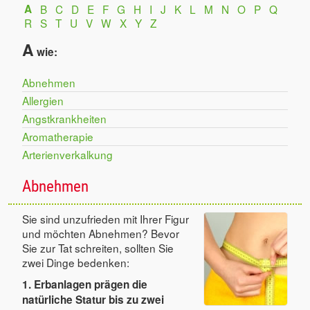
A
B
C
D
E
F
G
H
I
J
K
L
M
N
O
P
Q
R
S
T
U
V
W
X
Y
Z
A
wie:
Abnehmen
Allergien
Angstkrankheiten
Aromatherapie
Arterienverkalkung
Abnehmen
Sie sind unzufrieden mit Ihrer Figur
und möchten Abnehmen? Bevor
Sie zur Tat schreiten, sollten Sie
zwei Dinge bedenken:
1. Erbanlagen prägen die
natürliche Statur bis zu zwei