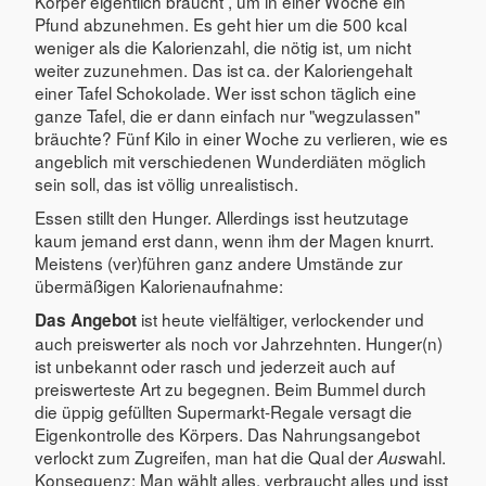
Körper eigentlich braucht , um in einer Woche ein
Pfund abzunehmen. Es geht hier um die 500 kcal
weniger als die Kalorienzahl, die nötig ist, um nicht
weiter zuzunehmen. Das ist ca. der Kaloriengehalt
einer Tafel Schokolade. Wer isst schon täglich eine
ganze Tafel, die er dann einfach nur "wegzulassen"
bräuchte? Fünf Kilo in einer Woche zu verlieren, wie es
angeblich mit verschiedenen Wunderdiäten möglich
sein soll, das ist völlig unrealistisch.
Essen stillt den Hunger. Allerdings isst heutzutage
kaum jemand erst dann, wenn ihm der Magen knurrt.
Meistens (ver)führen ganz andere Umstände zur
übermäßigen Kalorienaufnahme:
ist heute vielfältiger, verlockender und
Das Angebot
auch preiswerter als noch vor Jahrzehnten. Hunger(n)
ist unbekannt oder rasch und jederzeit auch auf
preiswerteste Art zu begegnen. Beim Bummel durch
die üppig gefüllten Supermarkt-Regale versagt die
Eigenkontrolle des Körpers. Das Nahrungsangebot
verlockt zum Zugreifen, man hat die Qual der
wahl.
Aus
Konsequenz: Man wählt alles, verbraucht alles und isst