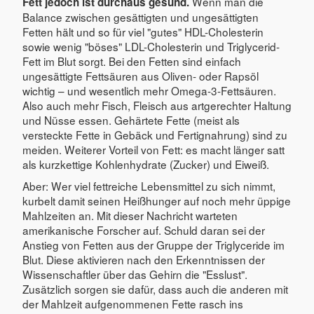
Wenn man die
Fett jedoch ist durchaus gesund.
Balance zwischen gesättigten und ungesättigten
Fetten hält und so für viel "gutes" HDL-Cholesterin
sowie wenig "böses" LDL-Cholesterin und Triglycerid-
Fett im Blut sorgt. Bei den Fetten sind einfach
ungesättigte Fettsäuren aus Oliven- oder Rapsöl
wichtig – und wesentlich mehr Omega-3-Fettsäuren.
Also auch mehr Fisch, Fleisch aus artgerechter Haltung
und Nüsse essen. Gehärtete Fette (meist als
versteckte Fette in Gebäck und Fertignahrung) sind zu
meiden. Weiterer Vorteil von Fett: es macht länger satt
als kurzkettige Kohlenhydrate (Zucker) und Eiweiß.
Aber: Wer viel fettreiche Lebensmittel zu sich nimmt,
kurbelt damit seinen Heißhunger auf noch mehr üppige
Mahlzeiten an. Mit dieser Nachricht warteten
amerikanische Forscher auf. Schuld daran sei der
Anstieg von Fetten aus der Gruppe der Triglyceride im
Blut. Diese aktivieren nach den Erkenntnissen der
Wissenschaftler über das Gehirn die "Esslust".
Zusätzlich sorgen sie dafür, dass auch die anderen mit
der Mahlzeit aufgenommenen Fette rasch ins