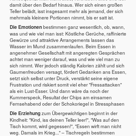
damit über den Bedarf hinaus. Wer sich einen großen
Teller belädt, isst insgesamt mehr als jemand, der sich
mehrmals kleinere Portionen nimmt, bis er satt ist.
bestimmen ganz wesentlich, ob, wann,
Die Emotionen
was und wie viel man isst: Köstliche Gerüche, raffinierte
Gewürze und attraktive Arrangements lassen das
Wasser im Mund zusammenlaufen. Beim Essen in
angenehmer Gesellschaft mit angeregten Gesprächen
achtet man weniger darauf, was und wie viel man zu
sich nimmt. Wer jedoch ständig Kalorien zählt und sich
Gaumenfreuden versagt, fördert Gedanken ans Essen,
setzt sich selbst unter Druck, verstärkt seine eigene
Frustration und riskiert somit viel eher "Fressattacken"
als ein Lust-Esser. Und dann wäre da noch der
Kummerspeck, Resultat der Chips am einsamen
Fernsehabend oder der Schokoriegel in Stressphasen
zum Übergewichtigen beginnt in der
Die Erziehung
Kindheit: "Kind, iss deinen Teller leer!", "Was auf den
Tisch kommt, wird gegessen!", "Essen wirft man nicht
weg. Damals im Krieg..." – Tischregeln bestimmen