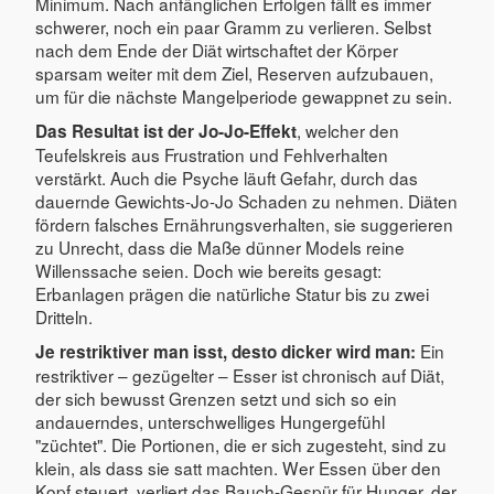
Minimum. Nach anfänglichen Erfolgen fällt es immer
schwerer, noch ein paar Gramm zu verlieren. Selbst
nach dem Ende der Diät wirtschaftet der Körper
sparsam weiter mit dem Ziel, Reserven aufzubauen,
um für die nächste Mangelperiode gewappnet zu sein.
, welcher den
Das Resultat ist der Jo-Jo-Effekt
Teufelskreis aus Frustration und Fehlverhalten
verstärkt. Auch die Psyche läuft Gefahr, durch das
dauernde Gewichts-Jo-Jo Schaden zu nehmen. Diäten
fördern falsches Ernährungsverhalten, sie suggerieren
zu Unrecht, dass die Maße dünner Models reine
Willenssache seien. Doch wie bereits gesagt:
Erbanlagen prägen die natürliche Statur bis zu zwei
Dritteln.
Ein
Je restriktiver man isst, desto dicker wird man:
restriktiver – gezügelter – Esser ist chronisch auf Diät,
der sich bewusst Grenzen setzt und sich so ein
andauerndes, unterschwelliges Hungergefühl
"züchtet". Die Portionen, die er sich zugesteht, sind zu
klein, als dass sie satt machten. Wer Essen über den
Kopf steuert, verliert das Bauch-Gespür für Hunger, der