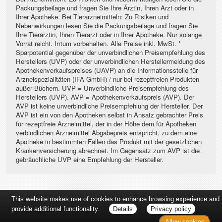
Packungsbeilage und fragen Sie Ihre Ärztin, Ihren Arzt oder in
Ihrer Apotheke. Bei Tierarzneimitteln: Zu Risiken und
Nebenwirkungen lesen Sie die Packungsbeilage und fragen Sie
Ihre Tierärztin, Ihren Tierarzt oder in Ihrer Apotheke. Nur solange
Vorrat reicht. Irrtum vorbehalten. Alle Preise inkl. MwSt. *
Sparpotential gegenüber der unverbindlichen Preisempfehlung des
Herstellers (UVP) oder der unverbindlichen Herstellermeldung des
Apothekenverkaufspreises (UAVP) an die Informationsstelle für
Arzneispezialitäten (IFA GmbH) / nur bei rezeptfreien Produkten
außer Büchern. UVP = Unverbindliche Preisempfehlung des
Herstellers (UVP). AVP = Apothekenverkaufspreis (AVP). Der
AVP ist keine unverbindliche Preisempfehlung der Hersteller. Der
AVP ist ein von den Apotheken selbst in Ansatz gebrachter Preis
für rezeptfreie Arzneimittel, der in der Höhe dem für Apotheken
verbindlichen Arzneimittel Abgabepreis entspricht, zu dem eine
Apotheke in bestimmten Fällen das Produkt mit der gesetzlichen
Krankenversicherung abrechnet. Im Gegensatz zum AVP ist die
gebräuchliche UVP eine Empfehlung der Hersteller.
This website makes use of cookies to enhance browsing experience and
provide additional functionality.
Details
Privacy policy
Allow cookies