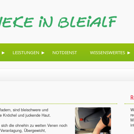
▸
▸
▸
LEISTUNGEN
NOTDIENST
WISSENSWERTES
R
fadern, sind bleischwere und
Wi
r
e Knöchel und juckende Haut.
M
in
 sich die ohnehin zu weiten Venen noch
 Veranlagung, Übergewicht,