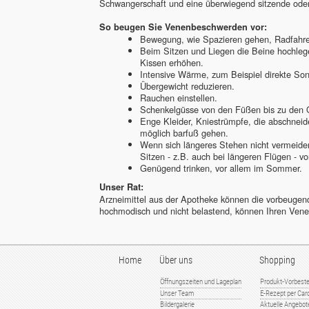
Schwangerschaft und eine überwiegend sitzende oder 
So beugen Sie Venenbeschwerden vor:
Bewegung, wie Spazieren gehen, Radfahr
Beim Sitzen und Liegen die Beine hochleg
Kissen erhöhen.
Intensive Wärme, zum Beispiel direkte S
Übergewicht reduzieren.
Rauchen einstellen.
Schenkelgüsse von den Füßen bis zu den 
Enge Kleider, Kniestrümpfe, die abschnei
möglich barfuß gehen.
Wenn sich längeres Stehen nicht vermeide
Sitzen - z.B. auch bei längeren Flügen - 
Genügend trinken, vor allem im Sommer.
Unser Rat:
Arzneimittel aus der Apotheke können die vorbeuge
hochmodisch und nicht belastend, können Ihren Venen 
Home
Über uns
Shopping
Öffnungszeiten und Lageplan
Produkt-Vorbeste
Unser Team
E-Rezept per Card
Bildergalerie
Aktuelle Angebot