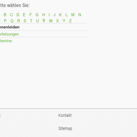
itte wählen Sie:
B
C
D
E
F
G
H
I
J
K
L
M
N
O
P
Q
R
S
T
U
V
W
X
Y
Z
enenleiden
erletzungen
itamine
t
Kontakt
Sitemap