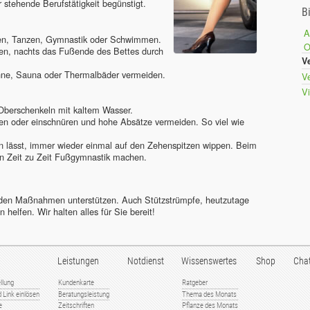
stehende Berufstätigkeit begünstigt.
B
A
en, Tanzen, Gymnastik oder Schwimmen.
en, nachts das Fußende des Bettes durch
V
onne, Sauna oder Thermalbäder vermeiden.
V
V
Oberschenkeln mit kaltem Wasser.
den oder einschnüren und hohe Absätze vermeiden. So viel wie
n lässt, immer wieder einmal auf den Zehenspitzen wippen. Beim
von Zeit zu Zeit Fußgymnastik machen.
nden Maßnahmen unterstützen. Auch Stützstrümpfe, heutzutage
helfen. Wir halten alles für Sie bereit!
Leistungen
Notdienst
Wissenswertes
Shop
Cha
llung
Kundenkarte
Ratgeber
 Link einlösen
Beratungsleistung
Thema des Monats
e
Zeitschriften
Pflanze des Monats