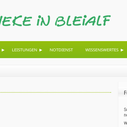
▸
▸
▸
LEISTUNGEN
NOTDIENST
WISSENSWERTES
F
S
n
W