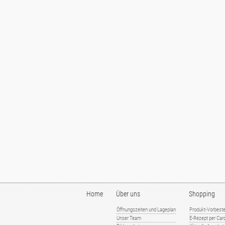
Home
Über uns
Shopping
Öffnungszeiten und Lageplan
Produkt-Vorbeste
Unser Team
E-Rezept per Card