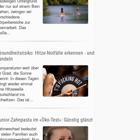
ackeligen Untergrund
der nur auf einem Bein
tehen, zwingen wir
erschiedene
örperbereiche zur
eamarbeit. Das
roße...
esundheitsrisiko: Hitze-Notfälle erkennen - und
andeln
emperaturen weit über
0 Grad, die Sonne
rennt: In diesen Tagen
ringt wieder einmal
ine Hitzewelle
eutschland ins
chwitzen. Das ist...
unior-Zahnpasta im «Öko-Test»: Günstig glänzt
ahnwechsel bedeutet
n vielen Familien auch
ahnpastawechsel: Nun