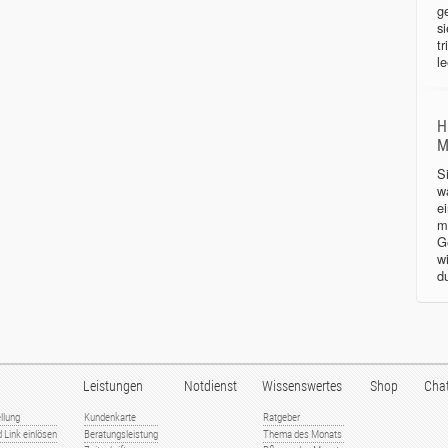
g
s
tr
le
H
M
S
w
e
m
G
w
d
Leistungen
Notdienst
Wissenswertes
Shop
Cha
llung
Kundenkarte
Ratgeber
 Link einlösen
Beratungsleistung
Thema des Monats