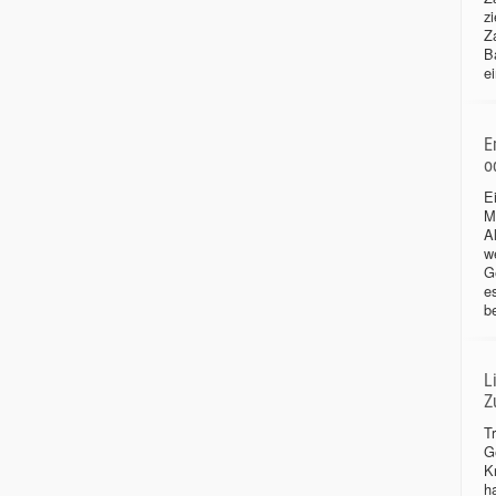
zi
Z
B
ei
E
o
E
M
Al
w
G
e
b
L
Z
T
G
K
h