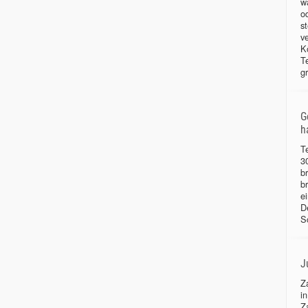
w
o
s
v
K
T
g
G
h
T
3
b
b
e
D
S
J
Z
i
Z