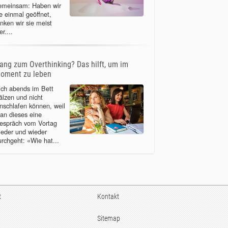
emeinsam: Haben wir
ie einmal geöffnet,
inken wir sie meist
er....
ang zum Overthinking? Das hilft, um im
oment zu leben
ich abends im Bett
älzen und nicht
inschlafen können, weil
an dieses eine
espräch vom Vortag
ieder und wieder
urchgeht: «Wie hat...
t
Kontakt
Sitemap