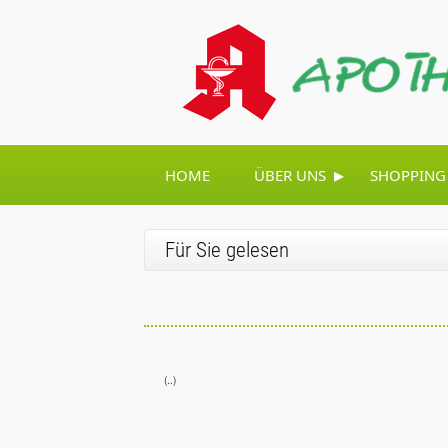
▸
HOME
ÜBER UNS
SHOPPING
Für Sie gelesen
(..)