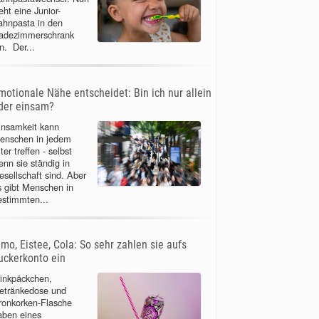
eht eine Junior-
ahnpasta in den
adezimmerschrank
n. Der...
motionale Nähe entscheidet: Bin ich nur allein
der einsam?
insamkeit kann
enschen in jedem
ter treffen - selbst
enn sie ständig in
esellschaft sind. Aber
s gibt Menschen in
estimmten...
imo, Eistee, Cola: So sehr zahlen sie aufs
uckerkonto ein
rinkpäckchen,
etränkedose und
ronkorken-Flasche
aben eines