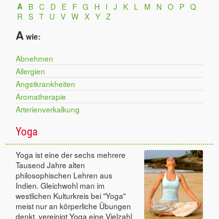
A
B
C
D
E
F
G
H
I
J
K
L
M
N
O
P
Q
R
S
T
U
V
W
X
Y
Z
A
wie:
Abnehmen
Allergien
Angstkrankheiten
Aromatherapie
Arterienverkalkung
Yoga
Yoga ist eine der sechs mehrere
Tausend Jahre alten
philosophischen Lehren aus
Indien. Gleichwohl man im
westlichen Kulturkreis bei "Yoga"
meist nur an körperliche Übungen
denkt, vereinigt Yoga eine Vielzahl