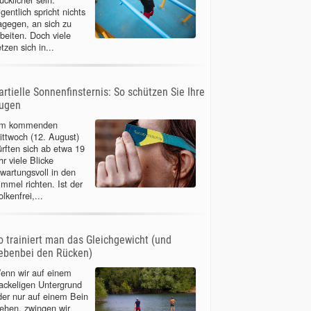
gentlich spricht nichts
agegen, an sich zu
rbeiten. Doch viele
tzen sich in...
artielle Sonnenfinsternis: So schützen Sie Ihre
ugen
m kommenden
ittwoch (12. August)
ürften sich ab etwa 19
r viele Blicke
rwartungsvoll in den
immel richten. Ist der
lkenfrei,...
o trainiert man das Gleichgewicht (und
ebenbei den Rücken)
enn wir auf einem
ackeligen Untergrund
der nur auf einem Bein
tehen, zwingen wir