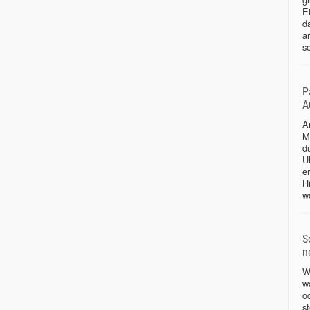
Ei
d
a
se
P
A
A
M
d
Uh
e
H
wo
S
n
W
w
o
s