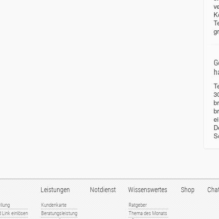
v
K
T
g
G
h
T
3
b
b
e
D
S
Leistungen
Notdienst
Wissenswertes
Shop
Cha
llung
Kundenkarte
Ratgeber
 Link einlösen
Beratungsleistung
Thema des Monats