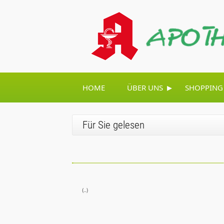
▸
HOME
ÜBER UNS
SHOPPING
Für Sie gelesen
(..)