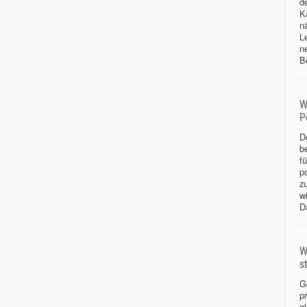
d
Ka
n
L
n
B
W
P
D
b
f
p
z
w
D
W
s
G
p
gl