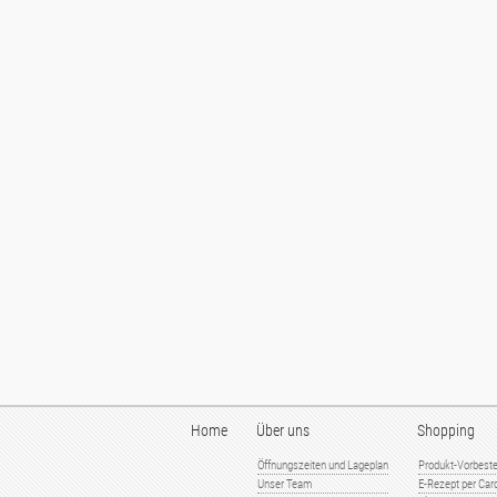
Home
Über uns
Shopping
Öffnungszeiten und Lageplan
Produkt-Vorbeste
Unser Team
E-Rezept per Card