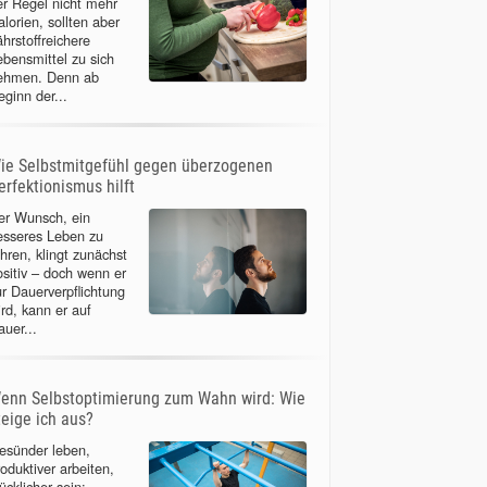
er Regel nicht mehr
lorien, sollten aber
ährstoffreichere
ebensmittel zu sich
ehmen. Denn ab
eginn der...
ie Selbstmitgefühl gegen überzogenen
erfektionismus hilft
er Wunsch, ein
esseres Leben zu
ühren, klingt zunächst
ositiv – doch wenn er
ur Dauerverpflichtung
ird, kann er auf
auer...
enn Selbstoptimierung zum Wahn wird: Wie
teige ich aus?
esünder leben,
roduktiver arbeiten,
ücklicher sein: