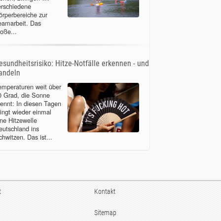
erschiedene
örperbereiche zur
eamarbeit. Das
roße...
esundheitsrisiko: Hitze-Notfälle erkennen - und
andeln
emperaturen weit über
0 Grad, die Sonne
rennt: In diesen Tagen
ringt wieder einmal
ine Hitzewelle
eutschland ins
chwitzen. Das ist...
t
Kontakt
Sitemap