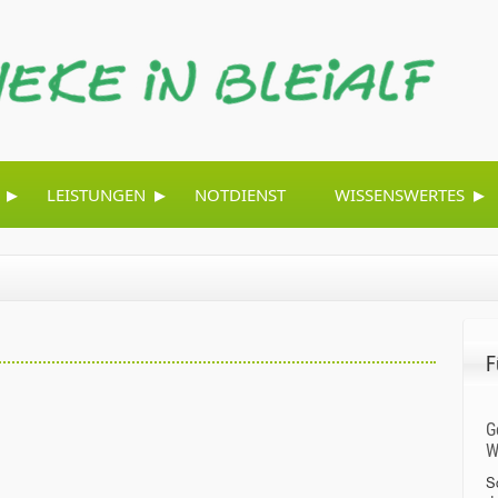
▸
▸
▸
LEISTUNGEN
NOTDIENST
WISSENSWERTES
F
G
W
S