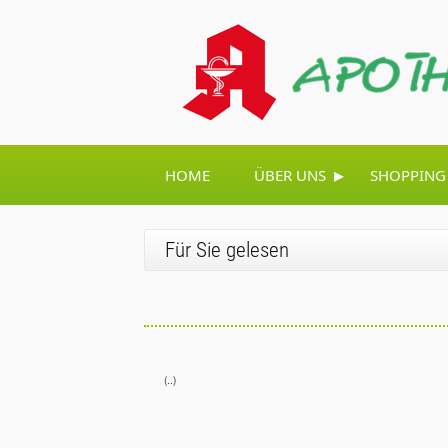
▸
HOME
ÜBER UNS
SHOPPING
Für Sie gelesen
(..)