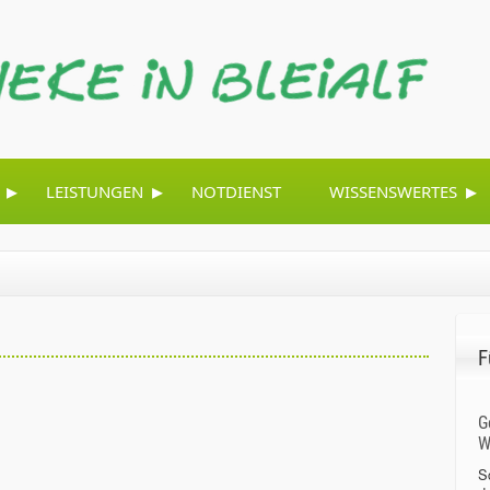
▸
▸
▸
LEISTUNGEN
NOTDIENST
WISSENSWERTES
F
G
W
S