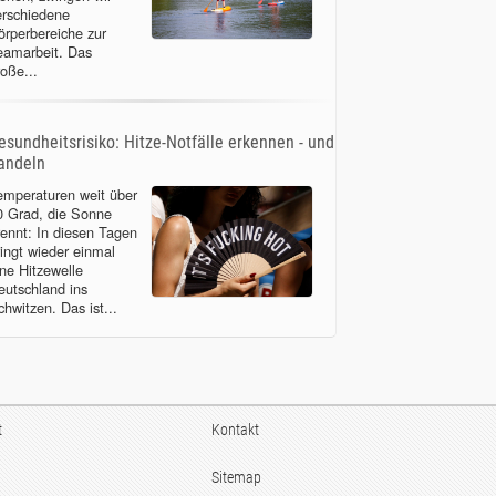
erschiedene
örperbereiche zur
eamarbeit. Das
roße...
esundheitsrisiko: Hitze-Notfälle erkennen - und
andeln
emperaturen weit über
0 Grad, die Sonne
rennt: In diesen Tagen
ringt wieder einmal
ine Hitzewelle
eutschland ins
chwitzen. Das ist...
t
Kontakt
Sitemap