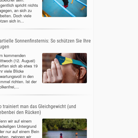
gentlich spricht nichts
agegen, an sich zu
rbeiten. Doch viele
tzen sich in...
artielle Sonnenfinsternis: So schützen Sie Ihre
ugen
m kommenden
ittwoch (12. August)
ürften sich ab etwa 19
r viele Blicke
rwartungsvoll in den
immel richten. Ist der
lkenfrei,...
o trainiert man das Gleichgewicht (und
ebenbei den Rücken)
enn wir auf einem
ackeligen Untergrund
der nur auf einem Bein
tehen, zwingen wir