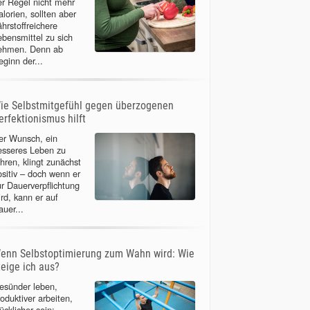
er Regel nicht mehr
lorien, sollten aber
ährstoffreichere
ebensmittel zu sich
ehmen. Denn ab
eginn der...
ie Selbstmitgefühl gegen überzogenen
erfektionismus hilft
er Wunsch, ein
esseres Leben zu
ühren, klingt zunächst
ositiv – doch wenn er
ur Dauerverpflichtung
ird, kann er auf
auer...
enn Selbstoptimierung zum Wahn wird: Wie
teige ich aus?
esünder leben,
roduktiver arbeiten,
ücklicher sein: