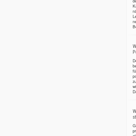
d
Ka
n
L
n
B
W
P
D
b
f
p
z
w
D
W
s
G
p
gl