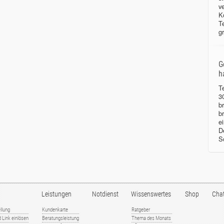
v
K
T
g
G
h
T
3
b
b
e
D
S
Leistungen
Notdienst
Wissenswertes
Shop
Cha
llung
Kundenkarte
Ratgeber
 Link einlösen
Beratungsleistung
Thema des Monats