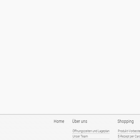
Home
Über uns
Shopping
Öffnungszeiten und Lageplan
Produkt-Vorbeste
Unser Team
E-Rezept per Card