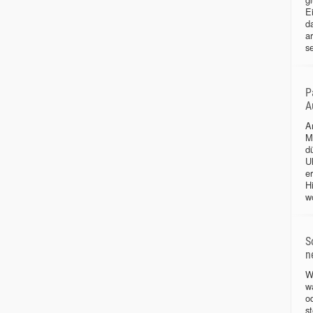
Ei
d
a
se
P
A
A
M
d
Uh
e
H
wo
S
n
W
w
o
s