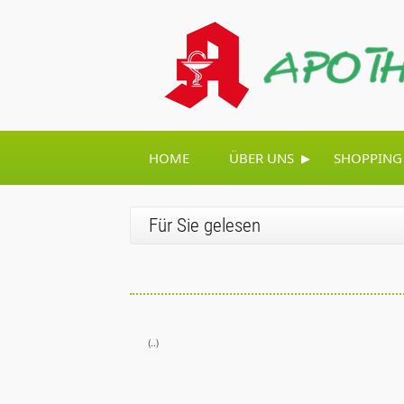
▸
HOME
ÜBER UNS
SHOPPING
Für Sie gelesen
(..)