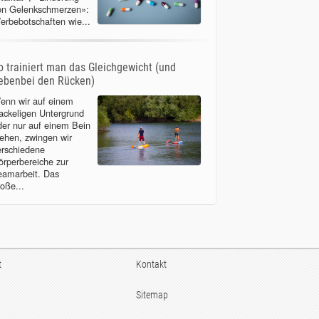
on Gelenkschmerzen»:
erbebotschaften wie...
o trainiert man das Gleichgewicht (und
ebenbei den Rücken)
enn wir auf einem
ackeligen Untergrund
der nur auf einem Bein
tehen, zwingen wir
erschiedene
örperbereiche zur
eamarbeit. Das
roße...
t
Kontakt
Sitemap