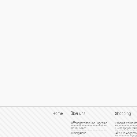
Home
Über uns
Shopping
Öffnungszeiten und Lageplan
Produkt-Vorbeste
Unser Team
E-Rezept per Card
Bildergalerie
Aktuelle Angebot
®