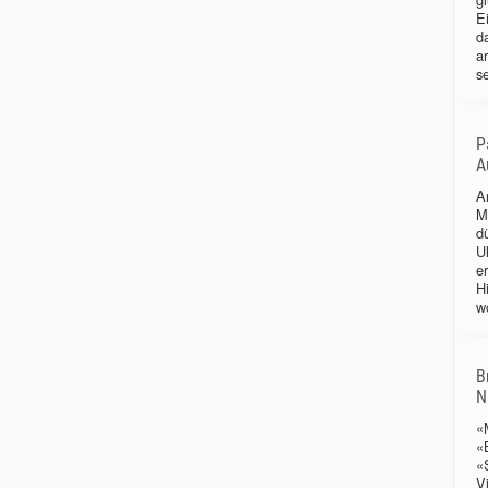
Ei
d
a
se
P
A
A
M
d
Uh
e
H
wo
B
N
«
«
«
V