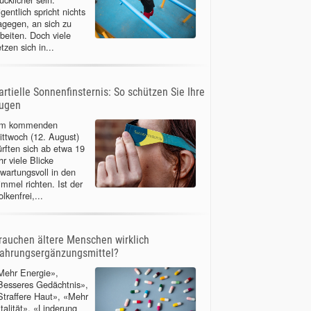
gentlich spricht nichts
agegen, an sich zu
rbeiten. Doch viele
tzen sich in...
artielle Sonnenfinsternis: So schützen Sie Ihre
ugen
m kommenden
ittwoch (12. August)
ürften sich ab etwa 19
r viele Blicke
rwartungsvoll in den
immel richten. Ist der
lkenfrei,...
rauchen ältere Menschen wirklich
ahrungsergänzungsmittel?
Mehr Energie»,
Besseres Gedächtnis»,
Straffere Haut», «Mehr
italität», «Linderung