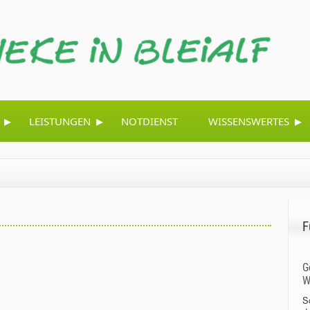
▸
▸
▸
LEISTUNGEN
NOTDIENST
WISSENSWERTES
F
G
W
S