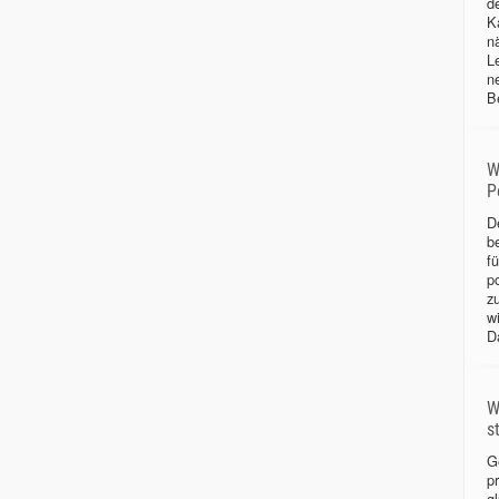
d
Ka
n
L
n
B
W
P
D
b
f
p
z
w
D
W
s
G
p
gl