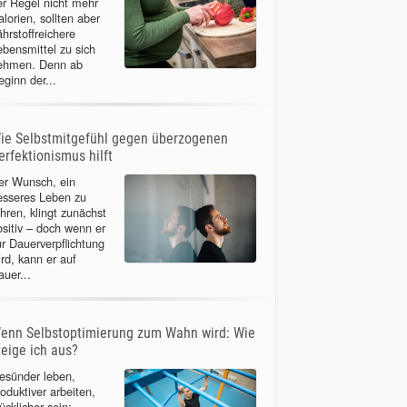
er Regel nicht mehr
lorien, sollten aber
ährstoffreichere
ebensmittel zu sich
ehmen. Denn ab
eginn der...
ie Selbstmitgefühl gegen überzogenen
erfektionismus hilft
er Wunsch, ein
esseres Leben zu
ühren, klingt zunächst
ositiv – doch wenn er
ur Dauerverpflichtung
ird, kann er auf
auer...
enn Selbstoptimierung zum Wahn wird: Wie
teige ich aus?
esünder leben,
roduktiver arbeiten,
ücklicher sein: